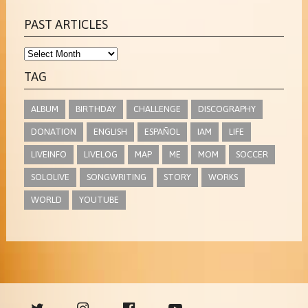
PAST ARTICLES
TAG
ALBUM
BIRTHDAY
CHALLENGE
DISCOGRAPHY
DONATION
ENGLISH
ESPAÑOL
IAM
LIFE
LIVEINFO
LIVELOG
MAP
ME
MOM
SOCCER
SOLOLIVE
SONGWRITING
STORY
WORKS
WORLD
YOUTUBE