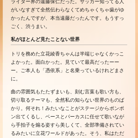
ライター界の遠藤保仁だった。サッカー知ってる人
がいなすぎて全然伝わらなくてめちゃくちゃ歯がゆ
かったんですが、本当遠藤だったんです。もうすっ
ごく、渋うまい。
私がほとんど見たことない世界
トリを務めた立花綾香ちゃんは半端じゃなくかっこ
よかった。面白かった。見ていて最高だったーー
ー。ご本人も「憑依系」と名乗っているけれどまさ
に。
曲の雰囲気もたたずまいも、刻む言葉も歌い方も、
切り取るテーマも、全然私の知らない世界のものば
かり。何それ！みたいなことがステージからポンポ
ン出てくるし、ベースとパーカスに任せて歌いなが
ら手拍子を煽る姿すら美しくて、全部準備されてい
るみたいに立花ワールドがあった。そう、私はただ